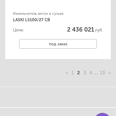
Измельчитель веток и сучьев
LASKI LS100/27 CВ
2 436 021
Цена:
руб.
под заказ
<
1
2
3
4
...
13
>