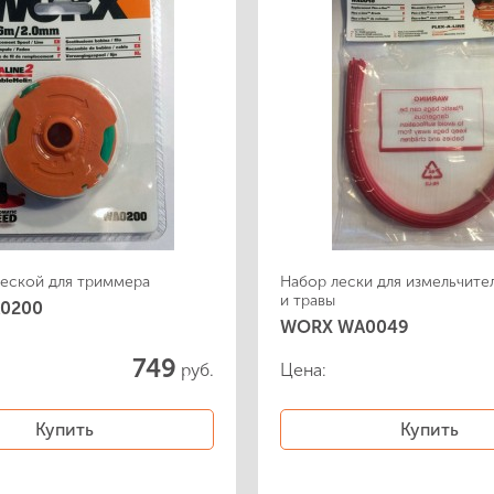
Аккумуляторы и зарядные
устройства
леской для триммера
Набор лески для измельчите
и травы
0200
WORX WA0049
749
руб.
Цена:
Купить
Купить