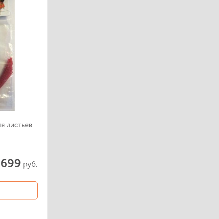
ля листьев
699
руб.