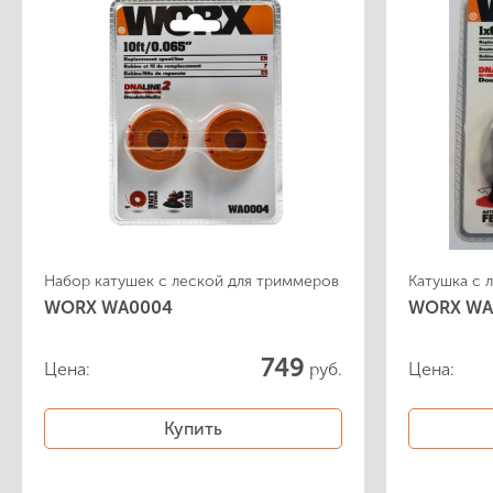
- Аксессуары для садовой техники
- Расходные материалы
Мойки электрические
Электроинструмент
Набор катушек с леской для триммеров
Катушка с 
WORX WA0004
WORX WA
749
Цена:
руб.
Цена:
Купить