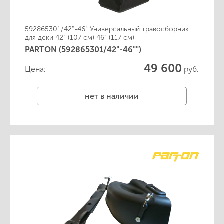
592865301/42"-46" Универсальный травосборник
для деки 42" (107 см) 46" (117 см)
PARTON (592865301/42"-46"")
49 600
Цена:
руб.
нет в наличии