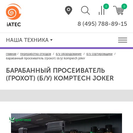
0
0
8 (495) 788-89-15
НАША ТЕХНИКА
главная
/
переработка отходов
/
б/у оборудование
/
б/у сортировщики
/
барабанный просеиватель (грохот) (б/у) komptech joker
БАРАБАННЫЙ ПРОСЕИВАТЕЛЬ
(ГРОХОТ) (Б/У)
KOMPTECH JOKER