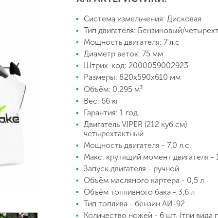
Система измельчения: Дисковая
Тип двигателя: Бензиновый/четырех
Аккумуляторы и зарядные
Мощность двигателя: 7 л.с
устройства
Диаметр веток: 75 мм
Штрих-код: 2000059002923
Размеры: 820х590х610 мм
3
Объём: 0.295 м
Вес: 66 кг
Гарантия: 1 год.
Двигатель VIPER (212 куб.см)
четырехтактный
Мощность двигателя - 7,0 л.с.
Макс. крутящий момент двигателя - 
Запуск двигателя - ручной
Объём масляного картера - 0,5 л
Объём топливного бака - 3,6 л
Тип топлива - бензин АИ-92
Количество ножей - 6 шт. (три вида п