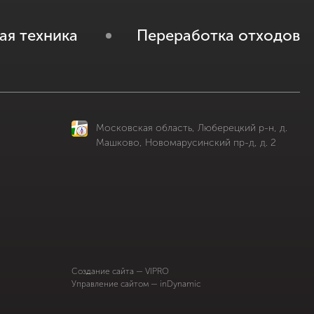
ая техника
Переработка отходов
Московская область, Люберецкий р-н, д.
Машково, Новомарусинский пр-д, д. 2
Cоздание сайта — VIPRO
Управление сайтом — inDynamic