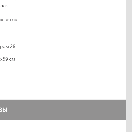
таль
х веток
тром 28
1х59 см
ВЫ