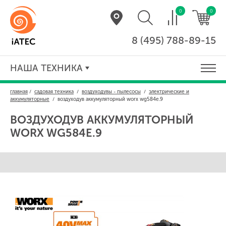
0
0
8 (495) 788-89-15
НАША ТЕХНИКА
главная
/
садовая техника
/
воздуходувы - пылесосы
/
электрические и
аккумуляторные
/
воздуходув аккумуляторный worx wg584e.9
ВОЗДУХОДУВ АККУМУЛЯТОРНЫЙ
WORX WG584E.9