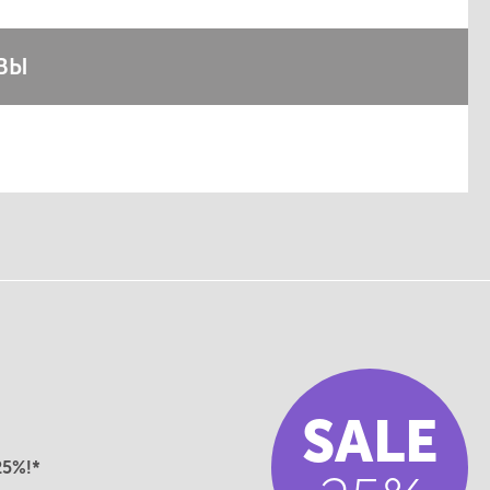
ВЫ
SALE
25%!*