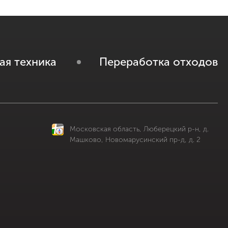
ая техника
Переработка отходов
Московская область, Люберецкий р-н, д.
Машково, Новомарусинский пр-д, д. 2