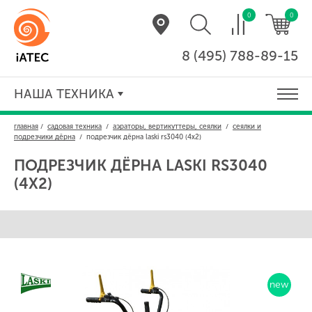
0
0
8 (495) 788-89-15
НАША ТЕХНИКА
главная
/
садовая техника
/
аэраторы, вертикуттеры, сеялки
/
сеялки и
подрезчики дёрна
/
подрезчик дёрна laski rs3040 (4х2)
ПОДРЕЗЧИК ДЁРНА
LASKI RS3040
(4Х2)
new