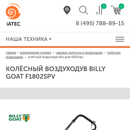
0
0
8 (495) 788-89-15
НАША ТЕХНИКА
главная
/
коммунальная техника
/
садовые пылесосы и воздуходувы
/
колёсные
воздуходувы
/
колёсный воздуходув billy goat f1802spv
КОЛЁСНЫЙ ВОЗДУХОДУВ
BILLY
GOAT F1802SPV