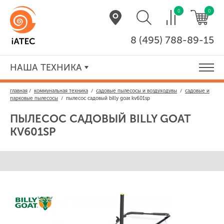
0
0
8 (495) 788-89-15
НАША ТЕХНИКА
главная
/
коммунальная техника
/
садовые пылесосы и воздуходувы
/
садовые и
парковые пылесосы
/
пылесос садовый billy goat kv601sp
ПЫЛЕСОС САДОВЫЙ
BILLY GOAT
KV601SP