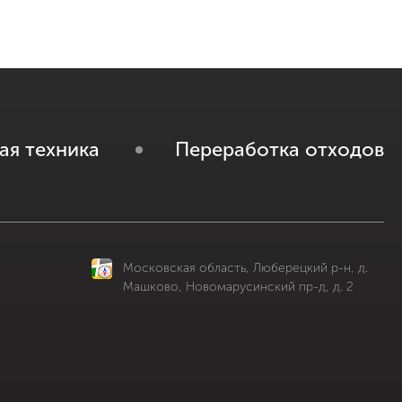
ая техника
Переработка отходов
Московская область, Люберецкий р-н, д.
Машково, Новомарусинский пр-д, д. 2